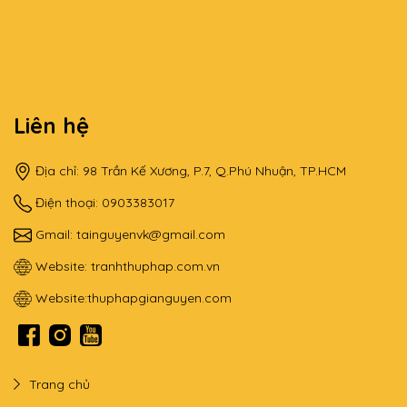
Liên hệ
Địa chỉ: 98 Trần Kế Xương, P.7, Q.Phú Nhuận, TP.HCM
Điện thoại: 0903383017
Gmail:
tainguyenvk@gmail.com
Website:
tranhthuphap.com.vn
Website:
thuphapgianguyen.com
Trang chủ