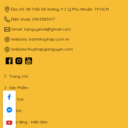
Địa chỉ: 98 Trần Kế Xương, P.7, Q.Phú Nhuận, TP.HCM
Điện thoại: 0903383017
Gmail:
tainguyenvk@gmail.com
Website:
tranhthuphap.com.vn
Website:
thuphapgianguyen.com
Trang chủ
Sản Phẩm
Lớp học
Tin tức
Qùa tặng - triển lãm