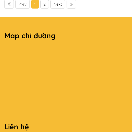
Prev
1
2
Next
Map chỉ đường
Liên hệ