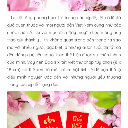
- Tục lệ tặng phong bao lì xì trong các dịp lễ, tết có lẽ đã
quá quen thuộc với mọi người dân Việt Nam cũng như các
nước châu Á. Dù với mục đích "lấy may", chúc mừng hay
trao gửi thành ý ... thì không quan trọng bên trong ra sao
mà với nhiều người, đặc biệt là những ai lớn tuổi, thì tất cả
đều đáng quý nếu người trao thể hiện được sự chân thành
của mình. Vậy nên Bao lì xì tết viết thư pháp tùy chọn (8 x
18 cm) có thể xem là một cách thật tinh tế để bạn thổ lộ
điều mình nguyện ước đến với những người yêu thương
trong các dịp lễ trọng đại.