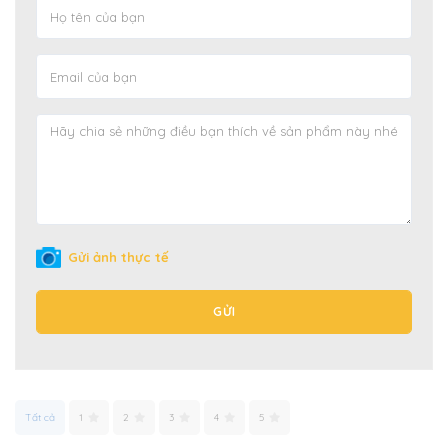
Gửi ảnh thực tế
GỬI
Tất cả
1
2
3
4
5