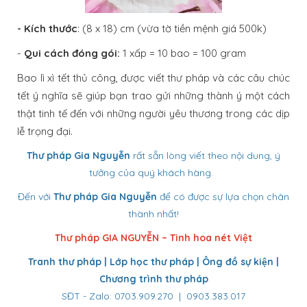
- Kích thước
: (8 x 18) cm (vừa tờ tiền mệnh giá 500k)
-
Qui cách đóng gói:
1 xấp = 10 bao = 100 gram
Bao lì xì tết thủ công, được viết thư pháp và các câu chúc
tết ý nghĩa sẽ giúp bạn trao gửi những thành ý một cách
thật tinh tế đến với những người yêu thương trong các dịp
lễ trọng đại.
Thư pháp Gia Nguyễn
rất sẵn lòng viết theo nội dung, ý
tưởng của quý khách hàng.
Đến với
Thư pháp Gia Nguyễn
để có được sự lựa chọn chân
thành nhất!
Thư pháp GIA NGUYỄN – Tinh hoa nét Việt
Tranh thư pháp | Lớp học thư pháp | Ông đồ sự kiện |
Chương trình thư pháp
SĐT - Zalo: 0703.909.270 | 0903.383.017