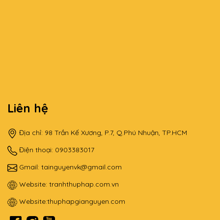
Liên hệ
Địa chỉ: 98 Trần Kế Xương, P.7, Q.Phú Nhuận, TP.HCM
Điện thoại: 0903383017
Gmail:
tainguyenvk@gmail.com
Website:
tranhthuphap.com.vn
Website:
thuphapgianguyen.com