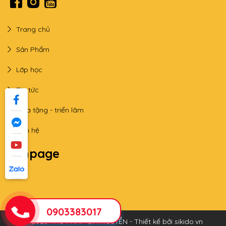
Trang chủ
Sản Phẩm
Lớp học
Tin tức
Qùa tặng - triển lãm
Liên hệ
Fanpage
0903383017
© 2026 THƯ PHÁP GIA NGUYỄN - Thiết kế bởi sikido.vn