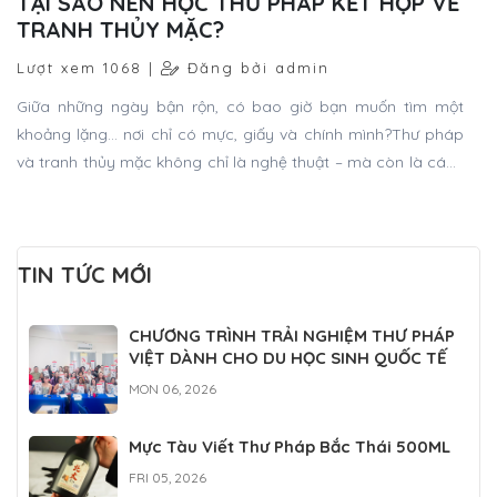
TẠI SAO NÊN HỌC THƯ PHÁP KẾT HỢP VẼ
TRANH THỦY MẶC?
Lượt xem 1068 |
Đăng bởi admin
Giữa những ngày bận rộn, có bao giờ bạn muốn tìm một
khoảng lặng… nơi chỉ có mực, giấy và chính mình?Thư pháp
và tranh thủy mặc không chỉ là nghệ thuật – mà còn là cách
để bạn sống chậm lại, cảm sâu hơn và kết nối với tâm hồn.
TIN TỨC MỚI
CHƯƠNG TRÌNH TRẢI NGHIỆM THƯ PHÁP
VIỆT DÀNH CHO DU HỌC SINH QUỐC TẾ
MON 06, 2026
Mực Tàu Viết Thư Pháp Bắc Thái 500ML
FRI 05, 2026