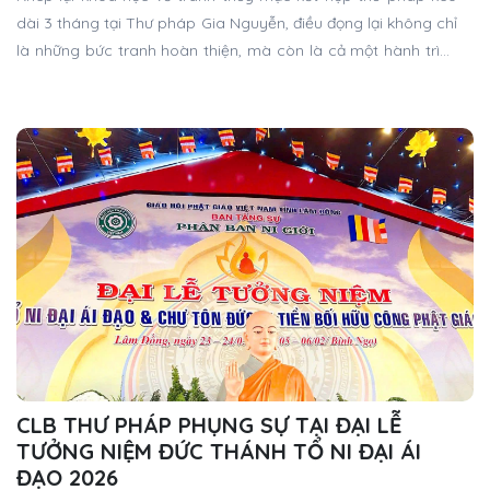
dài 3 tháng tại Thư pháp Gia Nguyễn, điều đọng lại không chỉ
là những bức tranh hoàn thiện, mà còn là cả một hành trình
trưởng thành trong nghệ thuật của mỗi học viên.
CLB THƯ PHÁP PHỤNG SỰ TẠI ĐẠI LỄ
TƯỞNG NIỆM ĐỨC THÁNH TỔ NI ĐẠI ÁI
ĐẠO 2026