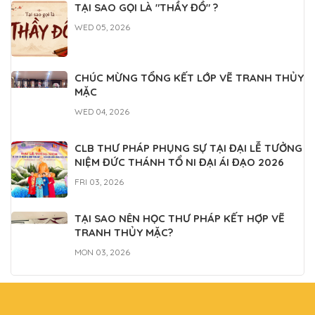
TẠI SAO GỌI LÀ "THẦY ĐỒ" ?
WED 05, 2026
CHÚC MỪNG TỔNG KẾT LỚP VẼ TRANH THỦY
MẶC
WED 04, 2026
CLB THƯ PHÁP PHỤNG SỰ TẠI ĐẠI LỄ TƯỞNG
NIỆM ĐỨC THÁNH TỔ NI ĐẠI ÁI ĐẠO 2026
FRI 03, 2026
TẠI SAO NÊN HỌC THƯ PHÁP KẾT HỢP VẼ
TRANH THỦY MẶC?
MON 03, 2026