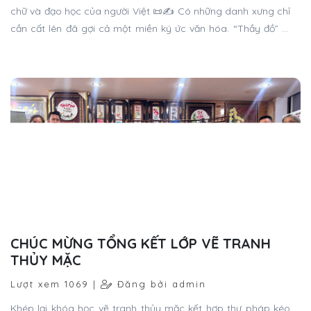
chữ và đạo học của người Việt 📜✍️ Có những danh xưng chỉ
cần cất lên đã gợi cả một miền ký ức văn hóa. “Thầy đồ” là
một cách gọi như thế.
CHÚC MỪNG TỔNG KẾT LỚP VẼ TRANH
THỦY MẶC
Lượt xem 1069 |
Đăng bởi admin
Khép lại khóa học vẽ tranh thủy mặc kết hợp thư pháp kéo