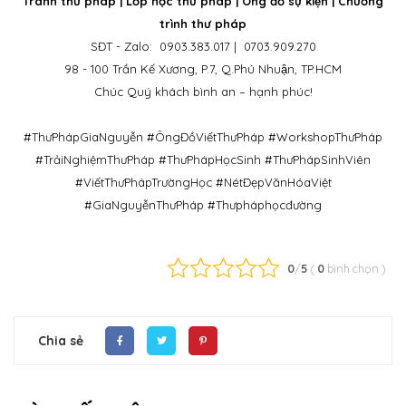
Tranh thư pháp | Lớp học thư pháp | Ông đồ sự kiện | Chương
trình thư pháp
SĐT - Zalo: 0903.383.017 | 0703.909.270
98 - 100 Trần Kế Xương, P.7, Q.Phú Nhuận, TP.HCM
Chúc Quý khách bình an – hạnh phúc!
#ThưPhápGiaNguyễn #ÔngĐồViếtThưPháp #WorkshopThưPháp
#TrảiNghiệmThưPháp #ThưPhápHọcSinh #ThưPhápSinhViên
#ViếtThưPhápTrườngHọc #NétĐẹpVănHóaViệt
#GiaNguyễnThưPháp #Thưpháphọcđường
0
/
5
(
0
bình chọn
)
Chia sẻ