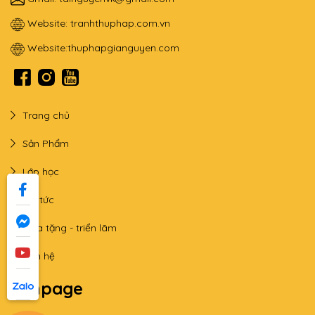
Website:
tranhthuphap.com.vn
Website:
thuphapgianguyen.com
Trang chủ
Sản Phẩm
Lớp học
Tin tức
Qùa tặng - triển lãm
Liên hệ
Fanpage