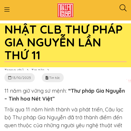
CHÚC MỪNG SINH
NHẬT CLB THƯ PHÁP
GIA NGUYỄN LẦN
THỨ 11
Trang chủ
Tin tức
13/10/2025
Tin tức
CHÚC MỪNG SINH NHẬT CLB THƯ PHÁP GIA NGUYỄN LẦN THỨ 1
11 năm giữ vững sứ mệnh:
“Thư pháp Gia Nguyễn
– Tinh hoa Nét Việt”
Trải qua 11 năm hình thành và phát triển, Câu lạc
bộ Thư pháp Gia Nguyễn đã trở thành điểm đến
quen thuộc của những người yêu nghệ thuật viết