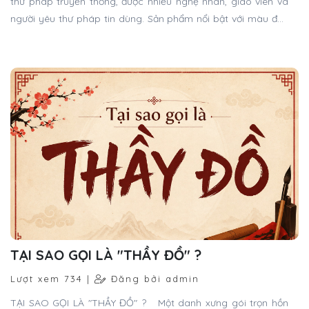
thư pháp truyền thống, được nhiều nghệ nhân, giáo viên và
người yêu thư pháp tin dùng. Sản phẩm nổi bật với màu đen
tuyền tự nhiên, độ bám giấy tốt, giúp tạo nên những nét chữ
sắc sảo, mềm mại và có chiều sâu nghệ thuật.
TẠI SAO GỌI LÀ "THẦY ĐỒ" ?
Lượt xem 734 |
Đăng bởi admin
TẠI SAO GỌI LÀ "THẦY ĐỒ" ? Một danh xưng gói trọn hồn