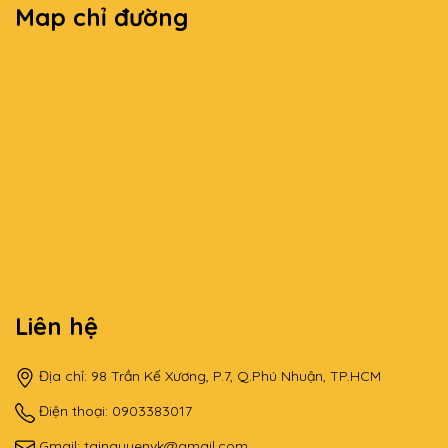
Map chỉ đường
Liên hệ
Địa chỉ: 98 Trần Kế Xương, P.7, Q.Phú Nhuận, TP.HCM
Điện thoại: 0903383017
Gmail:
tainguyenvk@gmail.com