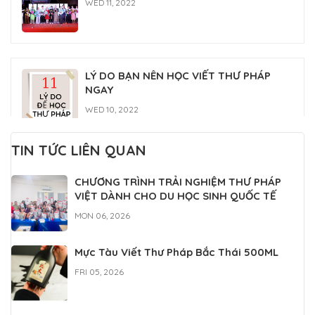
WED 11, 2022
LÝ DO BẠN NÊN HỌC VIẾT THƯ PHÁP
NGAY
WED 10, 2022
TIN TỨC LIÊN QUAN
Lớp học thư pháp Gia Nguyễn
CHƯƠNG TRÌNH TRẢI NGHIỆM THƯ PHÁP
MON 07, 2022
VIỆT DÀNH CHO DU HỌC SINH QUỐC TẾ
MON 06, 2026
Mực Tàu Viết Thư Pháp Bắc Thái 500ML
FRI 05, 2026