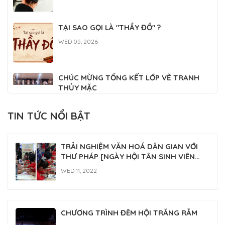
TẠI SAO GỌI LÀ "THẦY ĐỒ" ?
WED 05, 2026
CHÚC MỪNG TỔNG KẾT LỚP VẼ TRANH
THỦY MẶC
WED 04, 2026
TIN TỨC NỔI BẬT
CLB THƯ PHÁP PHỤNG SỰ TẠI ĐẠI LỄ
TƯỞNG NIỆM ĐỨC THÁNH TỔ NI ĐẠI ÁI
TRẢI NGHIỆM VĂN HOÁ DÂN GIAN VỚI
ĐẠO 2026
FRI 03, 2026
THƯ PHÁP [NGÀY HỘI TÂN SINH VIÊN
2022]
WED 11, 2022
CHƯƠNG TRÌNH ĐÊM HỘI TRĂNG RẰM