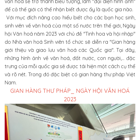
văn hoá sẽ trở thành biểu tượng, làm "đại diện hình ảnh"
để cả thế giới có thể nhận biết được ấy là quốc gia nào.
Với mục đích nâng cao hiểu biết cho các bạn học sinh,
sinh viên về văn hoá của một số nước trên thế giới, Ngày
hội Văn hoá năm 2023 với chủ đề "Tinh hoa và hội nhập"
do Nhà văn hoá Sinh viên tổ chức sẽ diễn ra "Gian hàng
giới thiệu và giao lưu văn hoá các Quốc gia". Tại đây,
những hình ảnh về văn hoá, đất nước, con người,... đặc
trưng của mỗi quốc gia sẽ được tái hiện một cách cụ thể
và rõ nét. Trong đó đặc biệt có gian hàng thư pháp Việt
Nam.
GIAN HÀNG THƯ PHÁP_ NGÀY HỘI VĂN HOÁ
2023