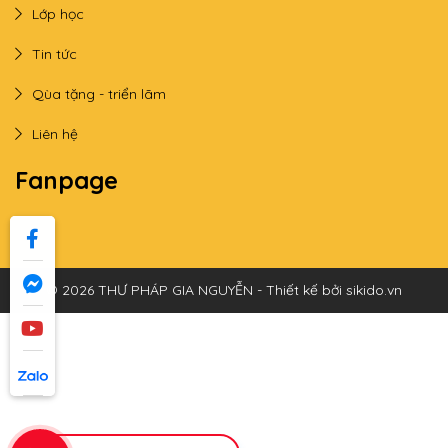
Lớp học
Tin tức
Qùa tặng - triển lãm
Liên hệ
Fanpage
© 2026 THƯ PHÁP GIA NGUYỄN - Thiết kế bởi sikido.vn