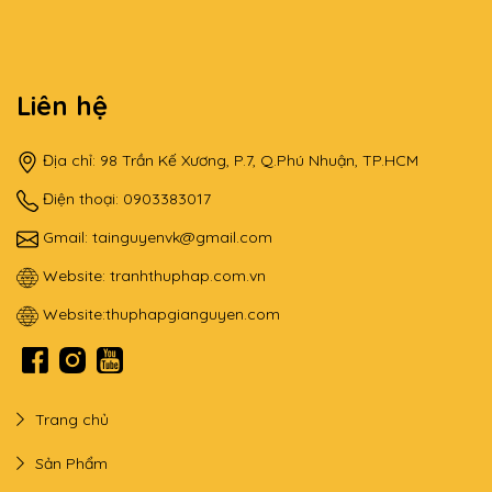
Liên hệ
Địa chỉ: 98 Trần Kế Xương, P.7, Q.Phú Nhuận, TP.HCM
Điện thoại: 0903383017
Gmail:
tainguyenvk@gmail.com
Website:
tranhthuphap.com.vn
Website:
thuphapgianguyen.com
Trang chủ
Sản Phẩm