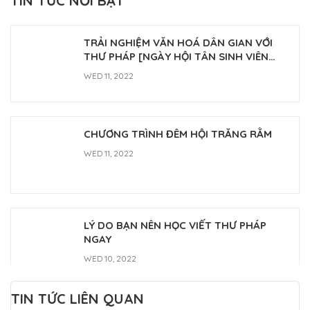
TIN TỨC NỔI BẬT
CLB THƯ PHÁP PHỤNG SỰ TẠI ĐẠI LỄ
TƯỞNG NIỆM ĐỨC THÁNH TỔ NI ĐẠI ÁI
TRẢI NGHIỆM VĂN HOÁ DÂN GIAN VỚI
ĐẠO 2026
FRI 03, 2026
THƯ PHÁP [NGÀY HỘI TÂN SINH VIÊN
2022]
WED 11, 2022
CHƯƠNG TRÌNH ĐÊM HỘI TRĂNG RẰM
WED 11, 2022
LÝ DO BẠN NÊN HỌC VIẾT THƯ PHÁP
NGAY
WED 10, 2022
TIN TỨC LIÊN QUAN