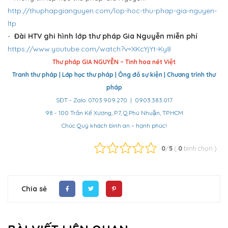
http://thuphapgianguyen.com/lop-hoc-thu-phap-gia-nguyen-
ltp
-
Đài HTV ghi hình lớp thư pháp Gia Nguyễn miễn phí
https://www.youtube.com/watch?v=XKcYjYt-Ky8
Thư pháp GIA NGUYỄN – Tinh hoa nét Việt
Tranh thư pháp | Lớp học thư pháp | Ông đồ sự kiện | Chương trình thư
pháp
SĐT - Zalo: 0703.909.270 | 0903.383.017
98 - 100 Trần Kế Xương, P.7, Q.Phú Nhuận, TP.HCM
Chúc Quý khách bình an – hạnh phúc!
0
/
5
(
0
bình chọn
)
Chia sẻ