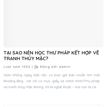
Lượt xem 995 |
Đăng bởi admin
Đại lễ Tưởng niệm Đức Thánh Tổ Ni Đại Ái Đạo lần thứ 11 vừa
diễn ra tại TP. Đà Lạt đã thành công tốt đẹp. CLB Thư pháp
Gia Nguyễn vô cùng vinh dự khi được góp mặt trong Tiểu
ban Triển lãm - Thư pháp, mang những nét chữ tri ân dâng
lên bậc Thánh Tổ.
TẠI SAO NÊN HỌC THƯ PHÁP KẾT HỢP VẼ
TRANH THỦY MẶC?
Lượt xem 1056 |
Đăng bởi admin
Giữa những ngày bận rộn, có bao giờ bạn muốn tìm một
khoảng lặng… nơi chỉ có mực, giấy và chính mình?Thư pháp
và tranh thủy mặc không chỉ là nghệ thuật – mà còn là cách
để bạn sống chậm lại, cảm sâu hơn và kết nối với tâm hồn.