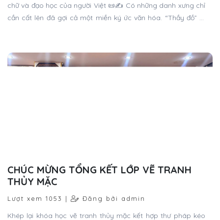
chữ và đạo học của người Việt 📜✍️ Có những danh xưng chỉ
cần cất lên đã gợi cả một miền ký ức văn hóa. “Thầy đồ” là
một cách gọi như thế.
CHÚC MỪNG TỔNG KẾT LỚP VẼ TRANH
THỦY MẶC
Lượt xem 1053 |
Đăng bởi admin
Khép lại khóa học vẽ tranh thủy mặc kết hợp thư pháp kéo