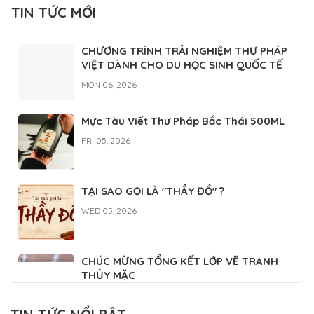
TIN TỨC MỚI
CHƯƠNG TRÌNH TRẢI NGHIỆM THƯ PHÁP
VIỆT DÀNH CHO DU HỌC SINH QUỐC TẾ
MON 06, 2026
Mực Tàu Viết Thư Pháp Bắc Thái 500ML
FRI 05, 2026
TẠI SAO GỌI LÀ "THẦY ĐỒ" ?
WED 05, 2026
CHÚC MỪNG TỔNG KẾT LỚP VẼ TRANH
THỦY MẶC
WED 04, 2026