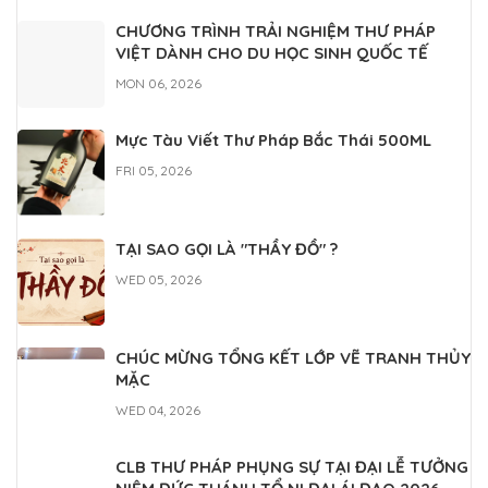
Lớp học thư pháp Gia Nguyễn
CHƯƠNG TRÌNH TRẢI NGHIỆM THƯ PHÁP
MON 07, 2022
VIỆT DÀNH CHO DU HỌC SINH QUỐC TẾ
MON 06, 2026
Mực Tàu Viết Thư Pháp Bắc Thái 500ML
FRI 05, 2026
TẠI SAO GỌI LÀ "THẦY ĐỒ" ?
WED 05, 2026
CHÚC MỪNG TỔNG KẾT LỚP VẼ TRANH THỦY
MẶC
WED 04, 2026
CLB THƯ PHÁP PHỤNG SỰ TẠI ĐẠI LỄ TƯỞNG