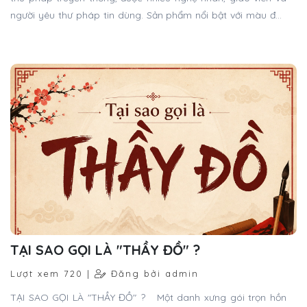
người yêu thư pháp tin dùng. Sản phẩm nổi bật với màu đen
tuyền tự nhiên, độ bám giấy tốt, giúp tạo nên những nét chữ
sắc sảo, mềm mại và có chiều sâu nghệ thuật.
TẠI SAO GỌI LÀ "THẦY ĐỒ" ?
Lượt xem 720 |
Đăng bởi admin
TẠI SAO GỌI LÀ "THẦY ĐỒ" ? Một danh xưng gói trọn hồn