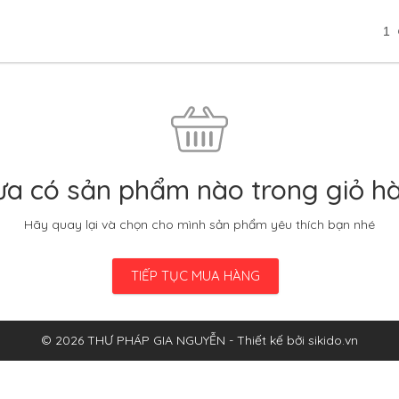
1
a có sản phẩm nào trong giỏ h
Hãy quay lại và chọn cho mình sản phẩm yêu thích bạn nhé
TIẾP TỤC MUA HÀNG
© 2026 THƯ PHÁP GIA NGUYỄN - Thiết kế bởi sikido.vn