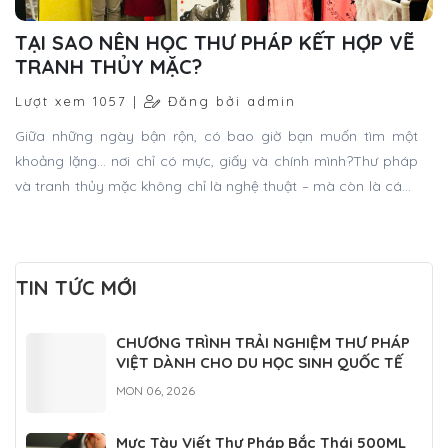
TẠI SAO NÊN HỌC THƯ PHÁP KẾT HỢP VẼ
TRANH THỦY MẶC?
Lượt xem 1057 |
Đăng bởi admin
Giữa những ngày bận rộn, có bao giờ bạn muốn tìm một
khoảng lặng… nơi chỉ có mực, giấy và chính mình?Thư pháp
và tranh thủy mặc không chỉ là nghệ thuật – mà còn là cách
để bạn sống chậm lại, cảm sâu hơn và kết nối với tâm hồn.
TIN TỨC MỚI
CHƯƠNG TRÌNH TRẢI NGHIỆM THƯ PHÁP
VIỆT DÀNH CHO DU HỌC SINH QUỐC TẾ
MON 06, 2026
Mực Tàu Viết Thư Pháp Bắc Thái 500ML