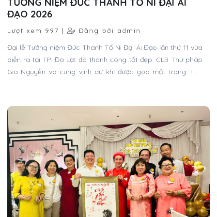
TƯỞNG NIỆM ĐỨC THÁNH TỔ NI ĐẠI ÁI
ĐẠO 2026
Lượt xem 997 |
Đăng bởi admin
Đại lễ Tưởng niệm Đức Thánh Tổ Ni Đại Ái Đạo lần thứ 11 vừa
diễn ra tại TP. Đà Lạt đã thành công tốt đẹp. CLB Thư pháp
Gia Nguyễn vô cùng vinh dự khi được góp mặt trong Tiểu
ban Triển lãm - Thư pháp, mang những nét chữ tri ân dâng
lên bậc Thánh Tổ.