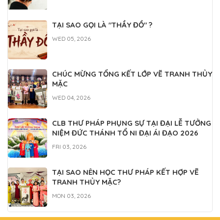
TẠI SAO GỌI LÀ "THẦY ĐỒ" ?
WED 05, 2026
CHÚC MỪNG TỔNG KẾT LỚP VẼ TRANH THỦY
MẶC
WED 04, 2026
CLB THƯ PHÁP PHỤNG SỰ TẠI ĐẠI LỄ TƯỞNG
NIỆM ĐỨC THÁNH TỔ NI ĐẠI ÁI ĐẠO 2026
FRI 03, 2026
TẠI SAO NÊN HỌC THƯ PHÁP KẾT HỢP VẼ
TRANH THỦY MẶC?
MON 03, 2026