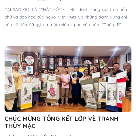
TẠI SAO GỌI LÀ "THẦY ĐỒ" ? Một danh xưng gói trọn hồn
chữ và đạo học của người Việt 📜✍️ Có những danh xưng chỉ
cần cất lên đã gợi cả một miền ký ức văn hóa. “Thầy đồ” là
một cách gọi như thế.
CHÚC MỪNG TỔNG KẾT LỚP VẼ TRANH
THỦY MẶC