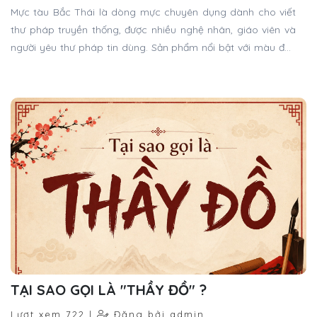
Mực tàu Bắc Thái là dòng mực chuyên dụng dành cho viết
thư pháp truyền thống, được nhiều nghệ nhân, giáo viên và
người yêu thư pháp tin dùng. Sản phẩm nổi bật với màu đen
tuyền tự nhiên, độ bám giấy tốt, giúp tạo nên những nét chữ
sắc sảo, mềm mại và có chiều sâu nghệ thuật.
TẠI SAO GỌI LÀ "THẦY ĐỒ" ?
Lượt xem 722 |
Đăng bởi admin