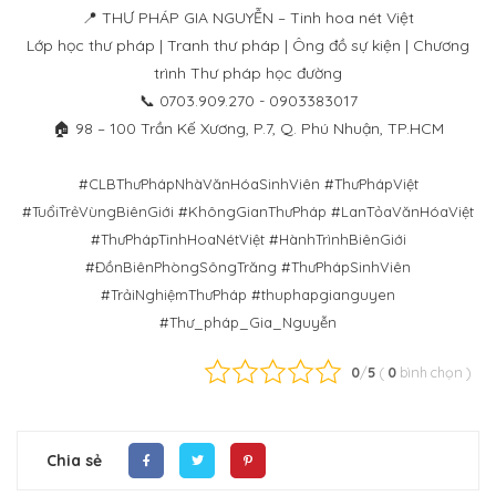
📍 THƯ PHÁP GIA NGUYỄN – Tinh hoa nét Việt
Lớp học thư pháp | Tranh thư pháp | Ông đồ sự kiện | Chương
trình Thư pháp học đường
📞 0703.909.270 - 0903383017
🏠 98 – 100 Trần Kế Xương, P.7, Q. Phú Nhuận, TP.HCM
#CLBThưPhápNhàVănHóaSinhViên #ThưPhápViệt
#TuổiTrẻVùngBiênGiới #KhôngGianThưPháp #LanTỏaVănHóaViệt
#ThưPhápTinhHoaNétViệt #HànhTrìnhBiênGiới
#ĐồnBiênPhòngSôngTrăng #ThưPhápSinhViên
#TrảiNghiệmThưPháp #thuphapgianguyen
#Thư_pháp_Gia_Nguyễn
0
/
5
(
0
bình chọn
)
Chia sẻ