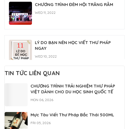
CHƯƠNG TRÌNH ĐÊM HỘI TRĂNG RẰM
WED 11, 2022
LÝ DO BẠN NÊN HỌC VIẾT THƯ PHÁP
NGAY
WED 10, 2022
TIN TỨC LIÊN QUAN
Lớp học thư pháp Gia Nguyễn
CHƯƠNG TRÌNH TRẢI NGHIỆM THƯ PHÁP
MON 07, 2022
VIỆT DÀNH CHO DU HỌC SINH QUỐC TẾ
MON 06, 2026
Mực Tàu Viết Thư Pháp Bắc Thái 500ML
FRI 05, 2026