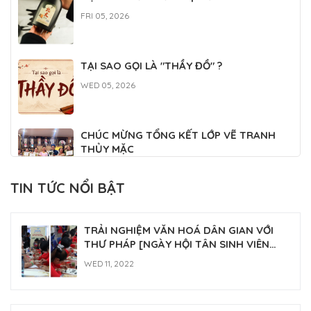
FRI 05, 2026
TẠI SAO GỌI LÀ "THẦY ĐỒ" ?
WED 05, 2026
CHÚC MỪNG TỔNG KẾT LỚP VẼ TRANH
THỦY MẶC
WED 04, 2026
TIN TỨC NỔI BẬT
CLB THƯ PHÁP PHỤNG SỰ TẠI ĐẠI LỄ
TƯỞNG NIỆM ĐỨC THÁNH TỔ NI ĐẠI ÁI
TRẢI NGHIỆM VĂN HOÁ DÂN GIAN VỚI
ĐẠO 2026
FRI 03, 2026
THƯ PHÁP [NGÀY HỘI TÂN SINH VIÊN
2022]
WED 11, 2022