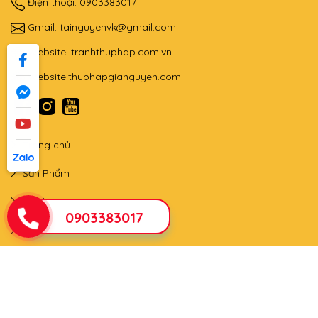
Điện thoại: 0903383017
Gmail:
tainguyenvk@gmail.com
Website:
tranhthuphap.com.vn
Website:
thuphapgianguyen.com
Trang chủ
Sản Phẩm
Lớp học
0903383017
Tin tức
Qùa tặng - triển lãm
Liên hệ