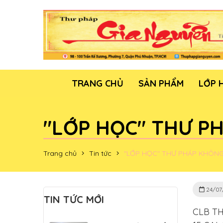
TRANG CHỦ
SẢN PHẨM
LỚP 
"LỚP HỌC" THƯ P
Trang chủ
Tin tức
"LỚP HỌC" THƯ PHÁP KHÔN
24/07
TIN TỨC MỚI
CLB T