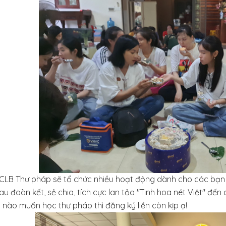
, CLB Thư pháp sẽ tổ chức nhiều hoạt động dành cho các bạn
u đoàn kết, sẻ chia, tích cực lan tỏa "Tinh hoa nét Việt" đến
nào muốn học thư pháp thì đăng ký liền còn kịp ạ!