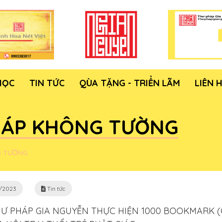
HỌC
TIN TỨC
QÙA TẶNG - TRIỂN LÃM
LIÊN 
HÁP KHÔNG TƯỜNG
G TƯỜNG
/2023
Tin tức
HƯ PHÁP GIA NGUYỄN THỰC HIỆN 1000 BOOKMARK (