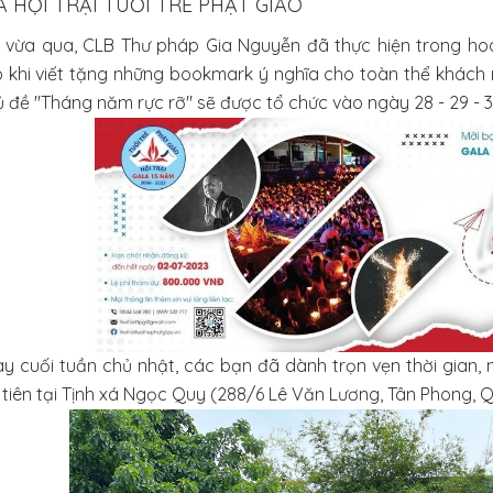
A HỘI TRẠI TUỔI TRẺ PHẬT GIÁO
 vừa qua, CLB Thư pháp Gia Nguyễn đã thực hiện trong hoa
 khi viết tặng những bookmark ý nghĩa cho toàn thể khách mời
ủ đề "Tháng năm rực rỡ" sẽ được tổ chức vào ngày 28 - 29 - 
y cuối tuần chủ nhật, các bạn đã dành trọn vẹn thời gian,
 tiên tại Tịnh xá Ngọc Quy (288/6 Lê Văn Lương, Tân Phong, 