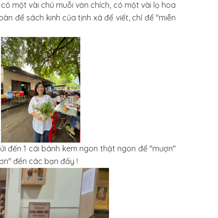
có một vài chú muỗi vờn chích, có một vài lọ hoa
àn để sách kinh của tịnh xá để viết, chỉ để "miễn
 gửi đến 1 cái bánh kem ngon thật ngon để "mượn"
t ơn" đến các bạn đấy !