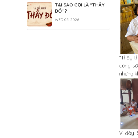
TẠI SAO GỌI LÀ "THẦY
ĐỒ" ?
WED 05, 2026
"Thấy t
cùng sở
nhưng kh
Vì đây 