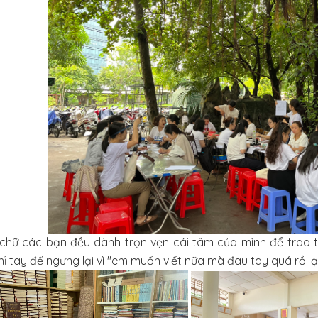
 chữ các bạn đều dành trọn vẹn cái tâm của mình để trao t
ỉ tay để ngưng lại vì "em muốn viết nữa mà đau tay quá rồi ạ