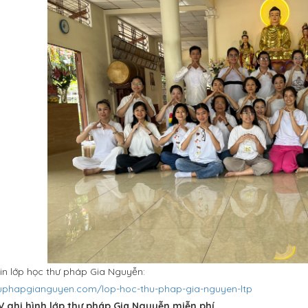
tin lớp học thư pháp Gia Nguyễn:
huphapgianguyen.com/lop-hoc-thu-phap-gia-nguyen-ltp
 ghi hình lớp thư pháp Gia Nguyễn miễn phí