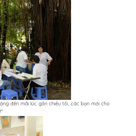
ặng đến mãi lúc gần chiều tối, các bạn mới cho
!"