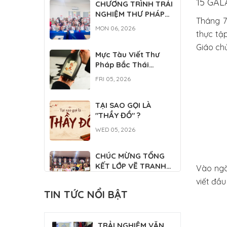
15 GAL
CHƯƠNG TRÌNH TRẢI
NGHIỆM THƯ PHÁP
Tháng 7
VIỆT DÀNH CHO DU
MON 06, 2026
thực tập
HỌC SINH QUỐC TẾ
Giáo ch
Mực Tàu Viết Thư
Pháp Bắc Thái
500ML
FRI 05, 2026
TẠI SAO GỌI LÀ
"THẦY ĐỒ" ?
WED 05, 2026
CHÚC MỪNG TỔNG
KẾT LỚP VẼ TRANH
Vào ngà
THỦY MẶC
WED 04, 2026
viết đầu
TIN TỨC NỔI BẬT
CLB THƯ PHÁP
PHỤNG SỰ TẠI ĐẠI LỄ
TRẢI NGHIỆM VĂN
TƯỞNG NIỆM ĐỨC