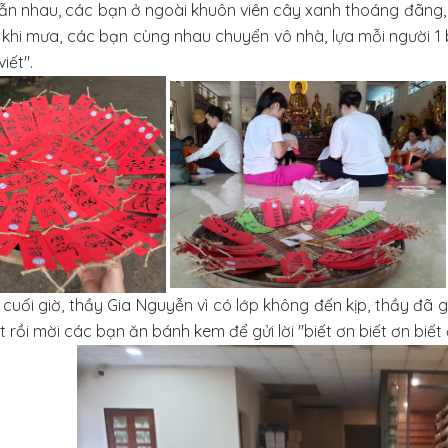
lẫn nhau, các bạn ở ngoài khuôn viên cây xanh thoáng đãng, 
 khi mưa, các bạn cùng nhau chuyển vô nhà, lựa mỗi người 1 b
iết".
 cuối giờ, thầy Gia Nguyễn vì có lớp không đến kịp, thầy đã
t rồi mời các bạn ăn bánh kem để gửi lời "biết ơn biết ơn biế