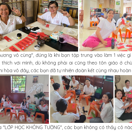
hương vô cùng", đúng là khi bạn tập trung vào làm 1 việc gì
 thích với mình, dù không phải ai cũng theo tôn giáo ở ch
i hòa vô đây, các bạn đã tự nhiên đoàn kết cùng nhau hoàn t
là "LỚP HỌC KHÔNG TƯỜNG", các bạn không có thầy cô nào c