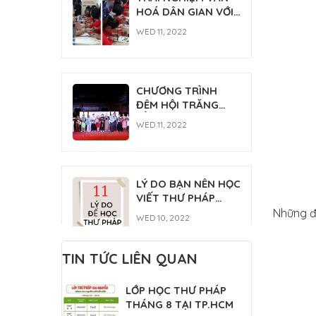
FRI 03, 2026
HOÁ DÂN GIAN VỚI
THÁNH TỔ NI ĐẠI ÁI
THƯ PHÁP [NGÀY
ĐẠO 2026
WED 11, 2022
HỘI TÂN SINH VIÊN
2022]
CHƯƠNG TRÌNH
ĐÊM HỘI TRĂNG
RẰM
WED 11, 2022
LÝ DO BẠN NÊN HỌC
VIẾT THƯ PHÁP
NGAY
Những đ
WED 10, 2022
TIN TỨC LIÊN QUAN
Lớp học thư pháp
LỚP HỌC THƯ PHÁP
Gia Nguyễn
THÁNG 8 TẠI TP.HCM
MON 07, 2022