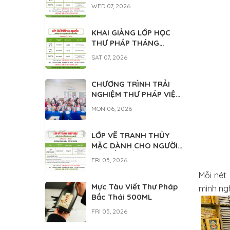
WED 07, 2026
KHAI GIẢNG LỚP HỌC
THƯ PHÁP THÁNG
7/2026
SAT 07, 2026
CHƯƠNG TRÌNH TRẢI
NGHIỆM THƯ PHÁP VIỆT
DÀNH CHO DU HỌC
MON 06, 2026
SINH QUỐC TẾ
LỚP VẼ TRANH THỦY
MẶC DÀNH CHO NGƯỜI
MỚI BẮT ĐẦU 08/2026
FRI 05, 2026
Mỗi nét
Mực Tàu Viết Thư Pháp
mình ngh
Bắc Thái 500ML
FRI 05, 2026