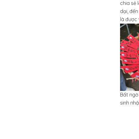
chia sẻ 
dại, đến
là được v
Bất ngờ
sinh nhậ