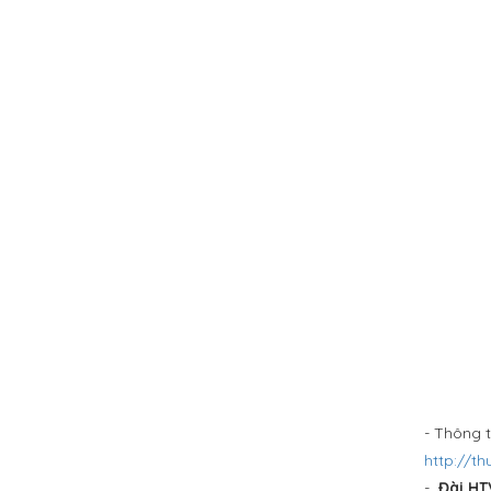
- Thông 
http://t
-
Đài HTV