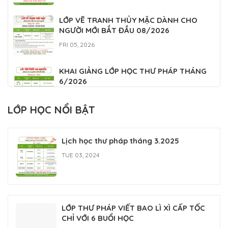
LỚP VẼ TRANH THỦY MẶC DÀNH CHO
NGƯỜI MỚI BẮT ĐẦU 08/2026
FRI 05, 2026
KHAI GIẢNG LỚP HỌC THƯ PHÁP THÁNG
6/2026
WED 05, 2026
LỚP HỌC NỔI BẬT
TUYỂN SINH LỚP HỌC THƯ PHÁP THÁNG
5/2026
Lịch học thư pháp tháng 3.2025
FRI 04, 2026
TUE 03, 2024
LỚP THƯ PHÁP VIẾT BAO LÌ XÌ CẤP TỐC
CHỈ VỚI 6 BUỔI HỌC