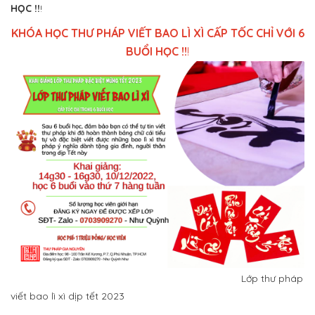
HỌC !!
!
KHÓA HỌC THƯ PHÁP VIẾT BAO LÌ XÌ CẤP TỐC CHỈ VỚI 6
BUỔI HỌC !!
!
Lớp thư pháp
viết bao lì xì dịp tết 2023