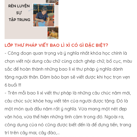
LỚP THƯ PHÁP VIẾT BAO LÌ XÌ CÓ GÌ ĐẶC BIỆT?
- Công đoạn quan trọng và ý nghĩa nhất khóa học chính là
chọn viết nội dung câu chữ cùng cách ghép chữ, bố cục, màu
sắc để hoàn thành những bao lì xì thư pháp ý nghĩa dành
tặng người thân. Đảm bảo bạn sẽ viết được khi học trọn vẹn
6 buổi !!!
- Trên mỗi bao lì xì viết thư pháp là những câu chúc năm mới,
câu chúc sức khỏe hay viết tên của người được tặng. Đó là
một món quà đầu năm rất ý nghĩa. Vừa mang một nét đẹp
văn hóa, vừa thể hiện những tình cảm trong đó. Ngoài ra,
công dụng của nó cũng được biết đến là để đựng tiền, trang
trí trên cây mai, cây đào,…