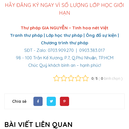
HÃY ĐĂNG KÝ NGAY VÌ SỐ LƯỢNG LỚP HỌC GIỚI
HẠN
Thư pháp GIA NGUYỄN – Tinh hoa nét Việt
Tranh thư pháp | Lớp học thư pháp | Ông đồ sự kiện |
Chương trình thư pháp
SĐT - Zalo: 0703.909.270 | 0903.383.017
98 - 100 Trần Kế Xương, P.7, Q.Phú Nhuận, TP.HCM
Chúc Quý khách bình an – hạnh phúc!
0
/
5
(
0
bình chọn
)
Chia sẻ
BÀI VIẾT LIÊN QUAN