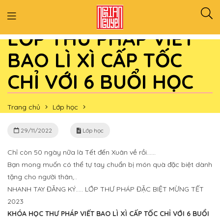
LỚP THƯ PHÁP VIẾT
BAO LÌ XÌ CẤP TỐC
CHỈ VỚI 6 BUỔI HỌC
Trang chủ
Lớp học
LỚP THƯ PHÁP VIẾT BAO LÌ XÌ CẤP TỐC CHỈ VỚI 6 BUỔI HỌC
29/11/2022
Lớp học
Chỉ còn 50 ngày nữa là Tết đến Xuân về rồi……
Bạn mong muốn có thể tự tay chuẩn bị món quà đặc biệt dành
tặng cho người thân,..
NHANH TAY ĐĂNG KÝ….. LỚP THƯ PHÁP ĐẶC BIỆT MỪNG TẾT
2023
KHÓA HỌC THƯ PHÁP VIẾT BAO LÌ XÌ CẤP TỐC CHỈ VỚI 6 BUỔI