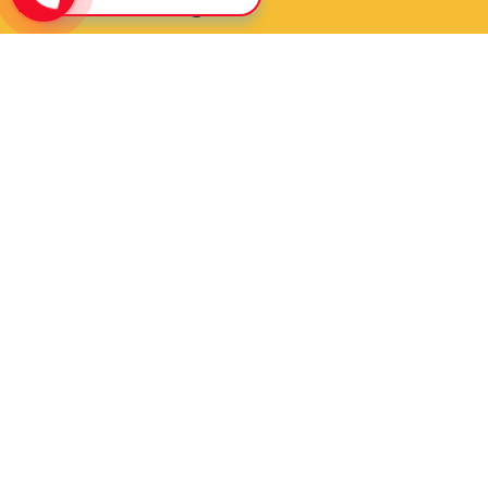
Map chỉ đường
Liên hệ
Địa chỉ: 98 Trần Kế Xương, P.7, Q.Phú Nhuận, TP.HCM
Điện thoại: 0903383017
Gmail:
tainguyenvk@gmail.com