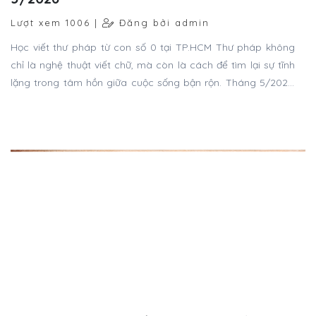
Lượt xem 1006 |
Đăng bởi admin
Học viết thư pháp từ con số 0 tại TP.HCM Thư pháp không
chỉ là nghệ thuật viết chữ, mà còn là cách để tìm lại sự tĩnh
lặng trong tâm hồn giữa cuộc sống bận rộn. Tháng 5/2026,
Thư pháp Gia Nguyễn chính thức khai giảng khóa học thư
pháp dành cho người mới bắt đầu, giúp bạn từng bước làm
quen với bút lông, mực tàu và nghệ thuật viết chữ truyền
thống. Chỉ cần bạn yêu thích – mọi thứ còn lại lớp sẽ hướng
dẫn từ đầu.