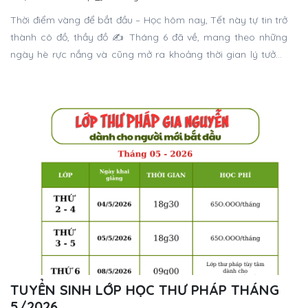
Thời điểm vàng để bắt đầu – Học hôm nay, Tết này tự tin trở
thành cô đồ, thầy đồ ✍️ Tháng 6 đã về, mang theo những
ngày hè rực nắng và cũng mở ra khoảng thời gian lý tưởng
nhất trong năm để bắt đầu một hành trình mới. Vì sao tháng
6 là “thời điểm vàng” để học thư pháp?
TUYỂN SINH LỚP HỌC THƯ PHÁP THÁNG
5/2026