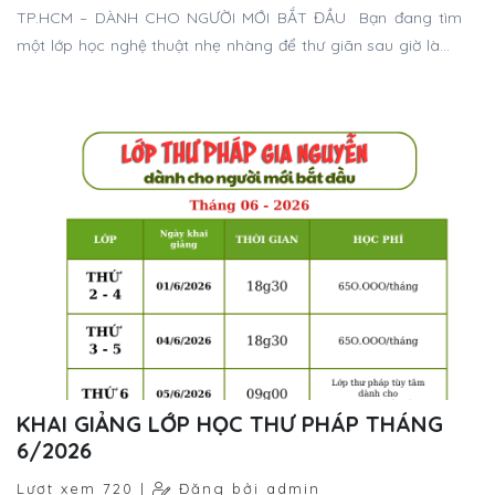
TP.HCM – DÀNH CHO NGƯỜI MỚI BẮT ĐẦU Bạn đang tìm
một lớp học nghệ thuật nhẹ nhàng để thư giãn sau giờ làm?
Bạn yêu vẻ đẹp của hội họa Á Đông nhưng nghĩ rằng mình
không có năng khiếu vẽ? Đừng lo, lớp vẽ tranh thủy mặc
tháng 08/2026 tại Thư pháp Gia Nguyễn được thiết kế dành
cho cả người mới bắt đầu, chưa từng học vẽ vẫn có thể tham
gia.
KHAI GIẢNG LỚP HỌC THƯ PHÁP THÁNG
6/2026
Lượt xem 720 |
Đăng bởi admin