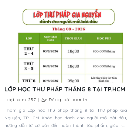
LỚP HỌC THƯ PHÁP THÁNG 8 TẠI TP.HCM
Lượt xem 257 |
Đăng bởi admin
Tham gia Lớp học Thư pháp tháng 8 tại Thư pháp Gia
Nguyễn, TP.HCM. Khóa học dành cho người mới bắt đầu,
hướng dẫn từ cơ bản đến hoàn thành tác phẩm, giúp rèn
luyện sự kiên nhẫn và nuôi dưỡng tâm hồn.