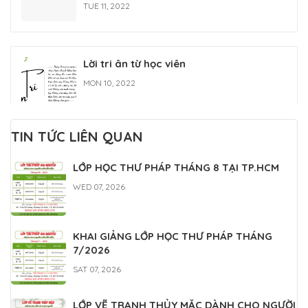
TUE 11, 2022
Lời tri ân từ học viên
MON 10, 2022
TIN TỨC LIÊN QUAN
LÝ DO BẠN NÊN HỌC VIẾT THƯ PHÁP
LỚP HỌC THƯ PHÁP THÁNG 8 TẠI TP.HCM
NGAY
WED 07, 2026
WED 10, 2022
KHAI GIẢNG LỚP HỌC THƯ PHÁP THÁNG
Lớp học thư pháp Gia Nguyễn
7/2026
MON 07, 2022
SAT 07, 2026
LỚP VẼ TRANH THỦY MẶC DÀNH CHO NGƯỜI