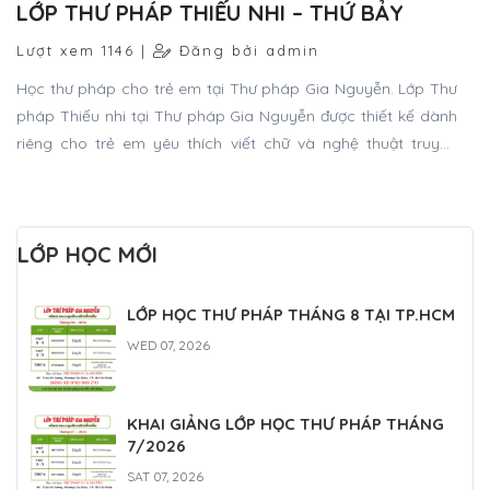
LỚP THƯ PHÁP THIẾU NHI – THỨ BẢY
Lượt xem 1146 |
Đăng bởi admin
Học thư pháp cho trẻ em tại Thư pháp Gia Nguyễn. Lớp Thư
pháp Thiếu nhi tại Thư pháp Gia Nguyễn được thiết kế dành
riêng cho trẻ em yêu thích viết chữ và nghệ thuật truyền
thống. Các em sẽ được hướng dẫn từ những nét bút thư pháp
cơ bản, làm quen với bút lông, mực tàu, và từng bước viết
nên những chữ thư pháp đẹp và ý nghĩa.
LỚP HỌC MỚI
LỚP HỌC THƯ PHÁP THÁNG 8 TẠI TP.HCM
WED 07, 2026
KHAI GIẢNG LỚP HỌC THƯ PHÁP THÁNG
7/2026
SAT 07, 2026