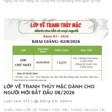
ngày hè rực nắng và cũng mở ra khoảng thời gian lý tưởng
nhất trong năm để bắt đầu một hành trình mới. Vì sao tháng
7 là “thời điểm vàng” để học thư pháp?
LỚP VẼ TRANH THỦY MẶC DÀNH CHO
NGƯỜI MỚI BẮT ĐẦU 08/2026
Lượt xem 673 |
Đăng bởi admin
CHIÊU SINH LỚP VẼ TRANH THỦY MẶC THÁNG 08/2026 TẠI