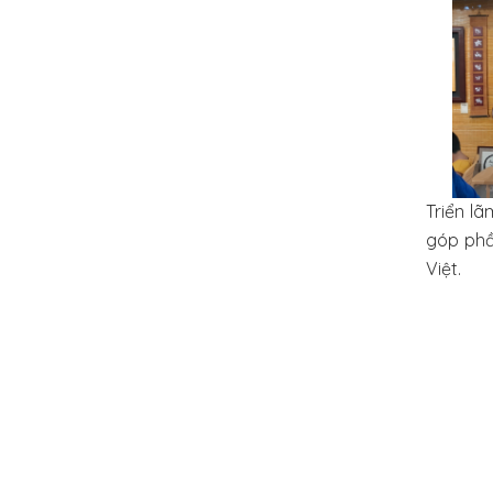
Triển l
góp phầ
Việt.