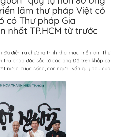
 nguồn” quy tụ hơn 80 ông
riển lãm thư pháp Việt có
ó có Thư pháp Gia
ớn nhất TP.HCM từ trước
 đã điễn ra chương trình khai mạc Triển lãm Thư
hẩm thư pháp đặc sắc từ các ông Đồ trên khắp cả
đất nước, cuộc sống, con người, vốn quý báu của