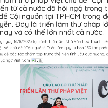
n lãm thư pháp Việt chủ đề “Cội
ến từ cả nước đã hội ngộ trong t
đề Cội nguồn tại TP.HCM trong đ
ễn. Đây là triển lãm thư pháp l
nay và có thể lớn nhất cả nước.
y ngày 16/8/2023 tại sảnh Triển lãm Nhà Văn hoá Thanh niên
ệt với chủ đề "Cội nguồn". Triển lãm quy tụ hơn 150 tác p
hủ đề các tác phẩm tập trung thể hiện tình yêu quê hương, 
tục ngữ Việt Nam.