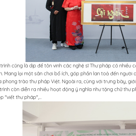
rình cũng là dịp để tôn vinh các nghệ sĩ Thư pháp có nhiều 
. Mang lại một sân chơi bổ ích, góp phần lan toả đến người 
 phong trào thư pháp Việt. Ngoài ra, cùng với trưng bày, giớ
rình còn diễn ra nhiều hoạt động ý nghĩa như tặng chữ thư p
 "viết thư pháp",...