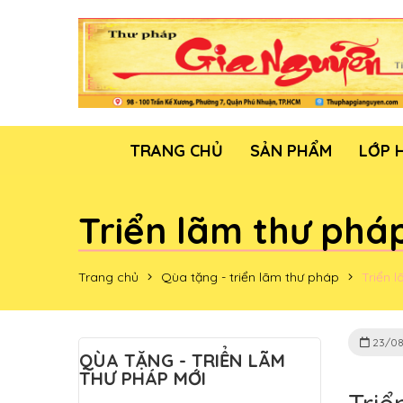
TRANG CHỦ
SẢN PHẨM
LỚP 
Triển lãm thư pháp
Trang chủ
Qùa tặng - triển lãm thư pháp
Triển 
23/08
QÙA TẶNG - TRIỂN LÃM
THƯ PHÁP MỚI