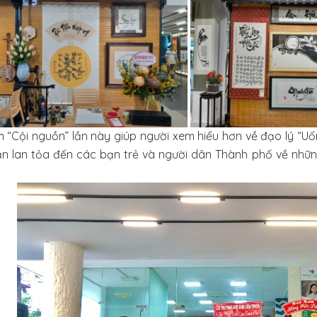
ãm “Cội nguồn” lần này giúp người xem hiểu hơn về đạo lý “U
n lan tỏa đến các bạn trẻ và người dân Thành phố về nhữn