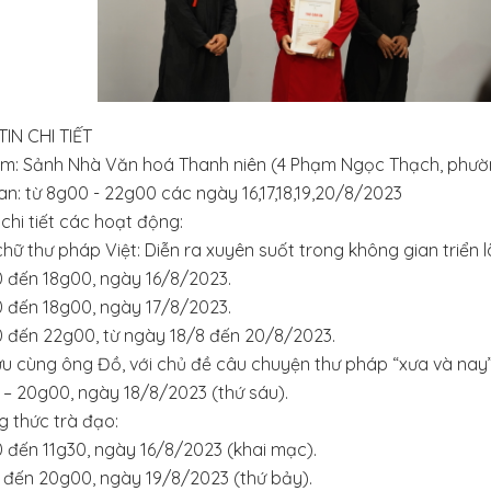
IN CHI TIẾT
ểm: Sảnh Nhà Văn hoá Thanh niên (4 Phạm Ngọc Thạch, phườ
ian: từ 8g00 - 22g00 các ngày 16,17,18,19,20/8/2023
chi tiết các hoạt động:
hữ thư pháp Việt: Diễn ra xuyên suốt trong không gian triển
 đến 18g00, ngày 16/8/2023.
 đến 18g00, ngày 17/8/2023.
 đến 22g00, từ ngày 18/8 đến 20/8/2023.
ưu cùng ông Đồ, với chủ đề câu chuyện thư pháp “xưa và nay”
 – 20g00, ngày 18/8/2023 (thứ sáu).
g thức trà đạo:
 đến 11g30, ngày 16/8/2023 (khai mạc).
 đến 20g00, ngày 19/8/2023 (thứ bảy).