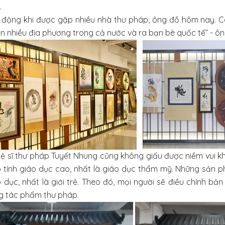
.
c động khi được gặp nhiều nhà thư pháp, ông đồ hôm nay. Cá
n nhiều địa phương trong cả nước và ra bạn bè quốc tế” - ôn
ệ sĩ thư pháp Tuyết Nhung cũng không giấu được niềm vui khi
 tính giáo dục cao, nhất là giáo dục thẩm mỹ. Những sản
o dục, nhất là giới trẻ. Theo đó, mọi người sẽ điều chỉnh b
ng tác phẩm thư pháp.