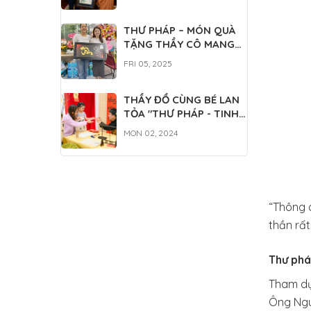
THƯ PHÁP – MÓN QUÀ
TẶNG THẦY CÔ MANG
CẢ TẤM LÒNG TRI ÂN
FRI 05, 2025
THẦY ĐỒ CÙNG BÉ LAN
TỎA "THƯ PHÁP - TINH
HOA NÉT VIỆT"
MON 02, 2024
“Thông 
thần rấ
Thư phá
Tham dự 
Ông Ngu