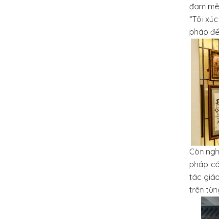
đam mê
“Tôi xú
pháp đế
Còn ngh
pháp có
tác giá
trên từ