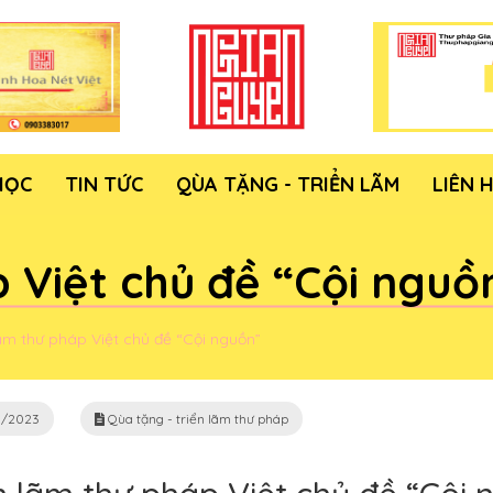
HỌC
TIN TỨC
QÙA TẶNG - TRIỂN LÃM
LIÊN 
 Việt chủ đề “Cội nguồ
lãm thư pháp Việt chủ đề “Cội nguồn”
/2023
Qùa tặng - triển lãm thư pháp