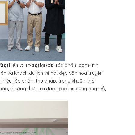
cống hiến và mang lại các tác phẩm đậm tính
dân và khách du lịch về nét đẹp văn hoá truyền
i thiệu tác phẩm thư pháp, trong khuôn khổ
háp, thưởng thức trà đạo, giao lưu cùng ông Đồ,