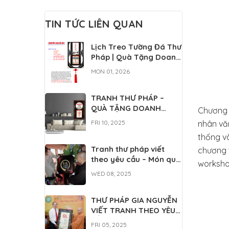
MANG CẢ TẤM LÒNG
FRI 05, 2025
TRI ÂN
TIN TỨC LIÊN QUAN
Lịch Treo Tường Đá Thư
Pháp | Quà Tặng Doanh
Nghiệp Cao Cấp
MON 01, 2026
TRANH THƯ PHÁP –
QUÀ TẶNG DOANH
Chương t
NGHIỆP, ĐỐI TÁC
nhân văn
FRI 10, 2025
thống và
Tranh thư pháp viết
chương t
theo yêu cầu – Món quà
workshop
mang đậm tinh hoa văn
WED 08, 2025
hóa Việt
THƯ PHÁP GIA NGUYỄN
VIẾT TRANH THEO YÊU
CẦU
FRI 05, 2025