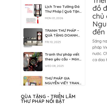
Triể
đồ đ
Lịch Treo Tường Đá
Thư Pháp | Quà Tặng
chủ 
Doanh Nghiệp Cao
MON 01, 2026
Cấp
Nguy
đến 
TRANH THƯ PHÁP –
QUÀ TẶNG DOANH
NGHIỆP, ĐỐI TÁC
Sáng na
FRI 10, 2025
pháp Vi
nước. C
Tranh thư pháp viết
theo yêu cầu – Món
ca dao 
quà mang đậm tinh
WED 08, 2025
hoa văn hóa Việt
THƯ PHÁP GIA
NGUYỄN VIẾT TRANH
THEO YÊU CẦU
FRI 05, 2025
QÙA TẶNG - TRIỂN LÃM
THƯ PHÁP NỔI BẬT
THƯ PHÁP – MÓN
QUÀ TẶNG THẦY CÔ