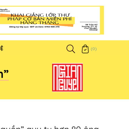
HỆ
(0)
n”