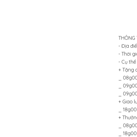
THÔNG T
-
Địa đi
- Thời g
-
Cụ thể 
+ Tặng c
_ 08g00
_ 09g00
_ 09g00
+ Giao l
_ 18g00
+ Thưởn
_ 08g00
_ 18g00