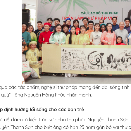
qua các tác phẩm, nghệ sĩ thư pháp mang đến đời sống tinh t
t quý” - ông Nguyễn Hồng Phúc nhấn mạnh.
p định hướng lối sống cho các bạn trẻ
triển lãm có kiến trúc sư - nhà thư pháp Nguyễn Thanh Sơn, 
yễn Thanh Sơn cho biết ông có hơn 23 năm gắn bó với thư ph